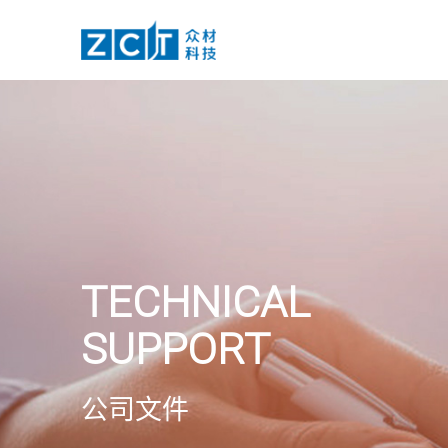
众材科技
雾润脱酸设备
业务布
TECHNICAL
SUPPORT
公司文件
整册脱酸机
批量整