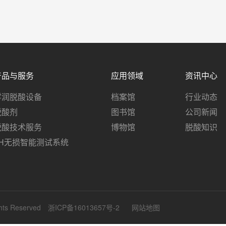
产品与服务
应用领域
资讯中心
雾润脱酸设备
档案馆
行业动态
脱酸剂
图书馆
公司新闻
脱酸技术服务
博物馆
脱酸知识
pH无损智能测试系统
ts Reserved
浙ICP备16013657号-2
网站地图