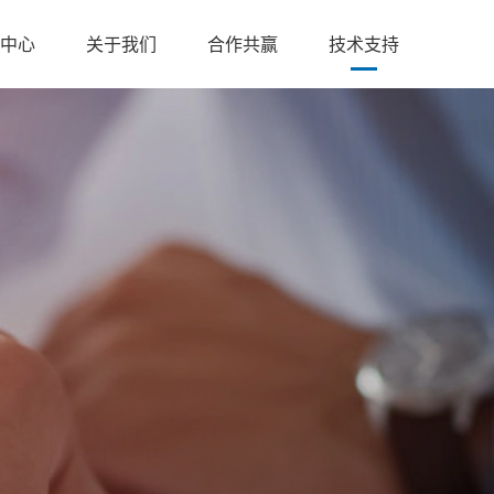
讯中心
关于我们
合作共赢
技术支持
脱酸技术
H无损智能测试系统
资质荣誉
联系我们
细脱酸机
雾润书画脱酸机