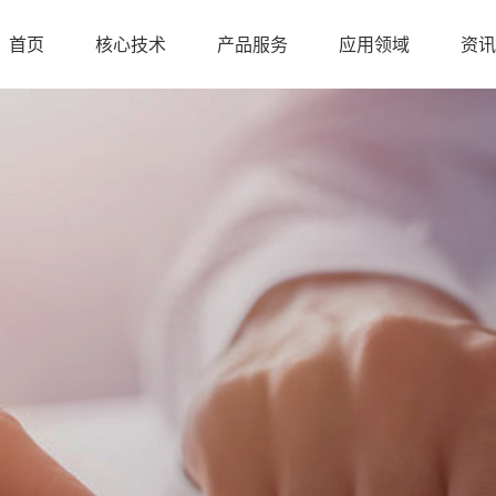
首页
核心技术
产品服务
应用领域
资
局
诚招合作伙伴
行业动态
下载中心
档案馆
脱酸剂
发展历程
单页雾润脱酸技术
公司新闻
公司文件
图书馆
合作留言
脱酸技术服务
技术研发
博物馆
脱酸知识
视频中心
招贤纳士
整册渗润
p
册脱酸机
雾润高效脱酸机
雾润精