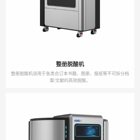
整册脱酸机
整册脱酸机适用于各类合订本书籍、图册、报纸等不可拆分档
案/文献的高效脱酸。