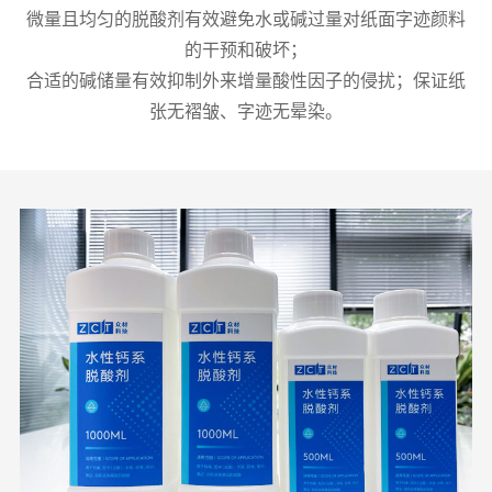
微量且均匀的脱酸剂有效避免水或碱过量对纸面字迹颜料
的干预和破坏；
合适的碱储量有效抑制外来增量酸性因子的侵扰；保证纸
张无褶皱、字迹无晕染。