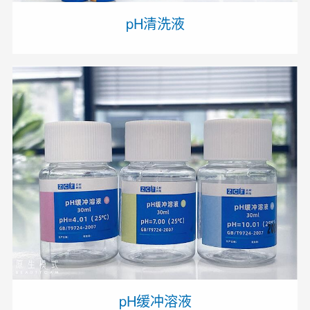
pH清洗液
pH缓冲溶液